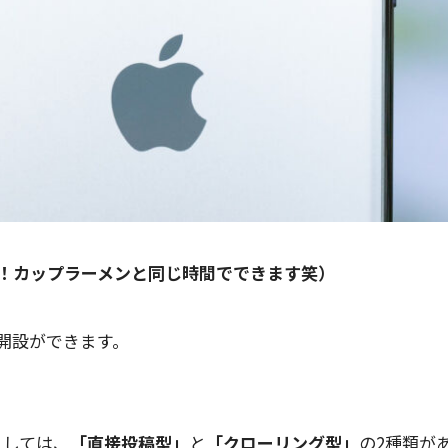
！カップラーメンと同じ時間でできます笑）
ト開設ができます。
としては、
「直接投稿型」
と
「クローリング型」
の2種類が