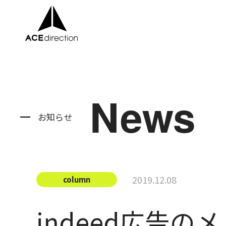
About
News
Service
お知らせ
Company
News
2019.12.08
column
Recruit
indeed広告