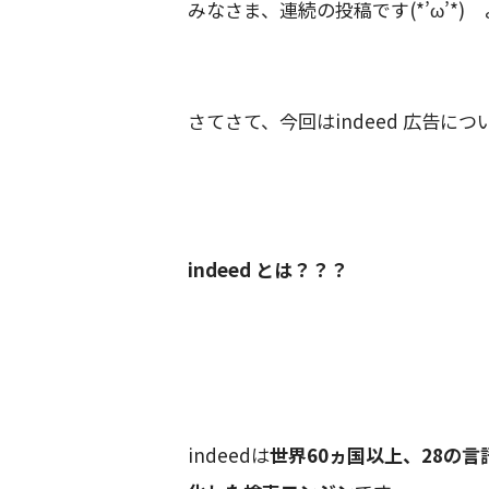
みなさま、連続の投稿です(*’ω’*
さてさて、今回はindeed 広告に
indeed とは？？？
indeedは
世界60ヵ国以上、28の