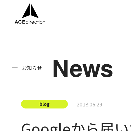
About
News
Service
お知らせ
Company
News
2018.06.29
blog
Recruit
Googleから